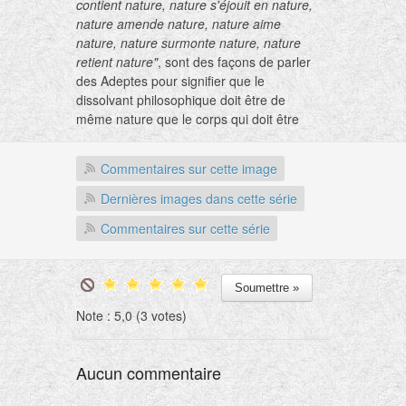
contient nature, nature s'éjouit en nature,
nature amende nature, nature aime
nature, nature surmonte nature, nature
retient nature"
, sont des façons de parler
des Adeptes pour signifier que le
dissolvant philosophique doit être de
même nature que le corps qui doit être
dissous, que l'un perfectionne l'autre
dans le cours des opérations, et que
Commentaires sur cette image
l'union des deux se fait d'abord par la
putréfaction et ensuite par la fixation.
Dernières images dans cette série
Commentaires sur cette série
Le Paon est l'oiseau consacré à Junon,
l'épouse de Jupiter. Dans cette deuxième
enluminure, c'est toute l'allégorie du
Deuxième Œuvre
qui est annoncée. Là,
les couleurs du Paon se succèdent à
Note : 5,0 (3 votes)
l'intérieur du vase philosophal.
Le Cerf incarne l'âme ou le
Soufre
Aucun commentaire
philosophique
. La Biche, qui symbolise
l'esprit, est la partie volatile du
Mercure