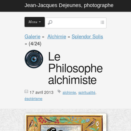
Jean-Jacques Dejeunes, photographe
Menu
Galerie
»
Alchimie
»
Splendor Solis
»
(4/24)
Le
Philosophe
alchimiste
17 avril 2013
alchimie
,
spiritualité
,
ésotérisme