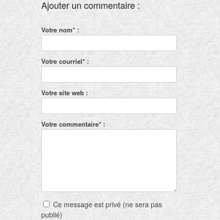
Ajouter un commentaire :
que la partie plus sulfureuse (le Cerf)
arrête et précipite au fond du vase et la
coagule avec lui, d'où lui naissent des
Votre nom* :
cornes d'or, c'est-à-dire la
Pierre
Philosophale
.
Votre courriel* :
Votre site web :
Votre commentaire* :
Ce message est privé (ne sera pas
publié)