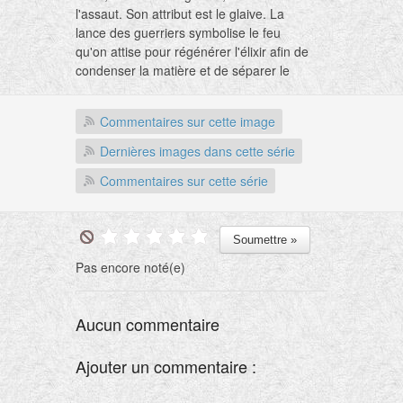
l'assaut. Son attribut est le glaive. La
lance des guerriers symbolise le feu
qu'on attise pour régénérer l'élixir afin de
condenser la matière et de séparer le
spirituel du corporel.
"Les corps dissouts
auront été réduits en esprit véritable."
Commentaires sur cette image
Dans le matras, l'aigle blanc à trois têtes,
Dernières images dans cette série
dont chacune porte une couronne d'or,
Commentaires sur cette série
est un
"Enfant de Mars
". Il est le symbole
de la triple sublimation du
Mercure
, c'est-
à-dire que la matière gazeuse qui
s'évapore, au cours d'un processus à
répétition, a été séparée de ses scories
Pas encore noté(e)
impures par l'échauffement.
Aucun commentaire
Ajouter un commentaire :