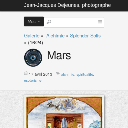
Jean-Jacques Dejeunes, photographe
Menu
Galerie
»
Alchimie
»
Splendor Solis
»
(16/24)
Mars
17 avril 2013
alchimie
,
spiritualité
,
ésotérisme