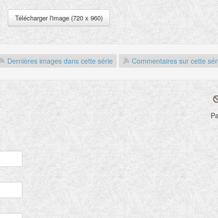
autor
Inter
Télécharger l'image (720 x 960)
L'âge
termi
moiti
Dernières images dans cette série
Commentaires sur cette sér
enlu
trait
incon
on au
prati
Pa
Publ
versi
Splen
la pr
impr
titre
Dans 
Toiso