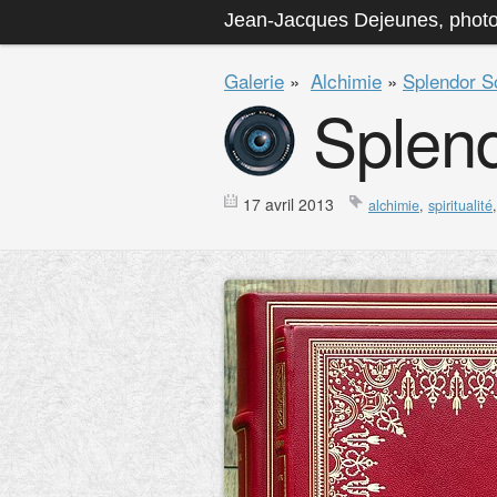
Jean-Jacques Dejeunes, phot
Galerie
»
Alchimie
»
Splendor So
Splend
17 avril 2013
alchimie
,
spiritualité