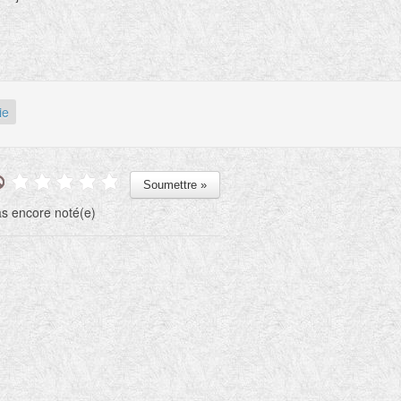
isation de reproduction sur mon site
net.
 d'or des manuscrits enluminés se
ne en point d'orgue dans la seconde
é du XVIe siècle. Auteurs,
ie
mineurs et commanditaires de ces
és d'alchimie illustrés nous sont
nus, à de rares exceptions près, et
rait tort d'y chercher des instructions
ques pour le travail de laboratoire.
s encore noté(e)
iée en 1612,
La Toyson d'Or
est la
on française du traité alchimique
dor solis
(Splendeur du soleil)
dont
emière édition allemande fut
imée à Rorschach en 1598 sous le
Aureum Vellus
.
le langage alchimique, on appelle
n d'or
la matière préparée pour