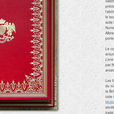
Salom
préce
l'alc
le te
solis
Nurem
Albre
porte
Le co
enlum
Livre
par N
arca
Les i
du ma
la Br
cote
Molei
simil
trait