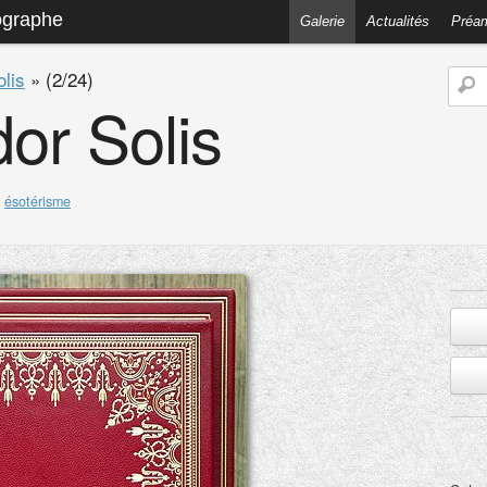
ographe
Galerie
Actualités
Préa
lis
»
(2/24)
or Solis
,
ésotérisme