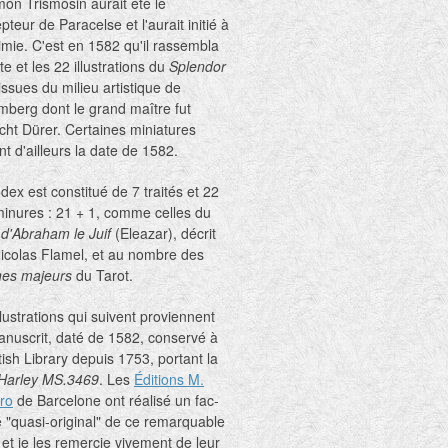
on Trismosin aurait été le
pteur de Paracelse et l'aurait initié à
himie. C'est en 1582 qu'il rassembla
xte et les 22 illustrations du
Splendor
issues du milieu artistique de
berg dont le grand maître fut
cht Dürer. Certaines miniatures
nt d'ailleurs la date de 1582.
dex est constitué de 7 traités et 22
inures : 21 + 1, comme celles du
 d'Abraham le Juif
(Eleazar), décrit
icolas Flamel, et au nombre des
nes majeurs
du Tarot.
llustrations qui suivent proviennent
nuscrit, daté de 1582, conservé à
itish Library depuis 1753, portant la
Harley
MS.3469
. Les
Éditions M.
ro
de Barcelone ont réalisé un fac-
é "quasi-original" de ce remarquable
é et je les remercie vivement de leur