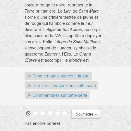
couleur rouge et noire, représente la
Terre
printanière. Le
Lion de Saint Marc
s'orne d'une crinière teintée de jaune et
de rouge qui flamboie comme le
Feu
dévorant. L'
Aigle de Saint Jean
, au corps
bleu couleur de l'
Air
, s'apprête à déployer
ses ailes. Enfin, l'
Ange de Saint Matthieu
,
s'enveloppant de nuages, symbolise le
quatrième
Élément
, l'
Eau
. Le
Grand
Œuvre
est accompli ; le
Monde
est
conforme à l'intention divine, car tout y
fonctionne harmonieusement du fait de la
Commentaires sur cette image
Multiplication
qui s'est opérée. L'homme
est l'
Athanor
ou mûrit le pur
Or
Dernières images dans cette série
philosophique
. Il réalise en lui-même
Commentaires sur cette série
l'idéal de la création pour conformer son
Microcosme
à l'harmonie du
Macrocosme
, car tel est le suprême
objectif du Sage qui ne se fait aucune
illusion sur la fausse réalité qui tombe
Pas encore noté(e)
sous les sens.