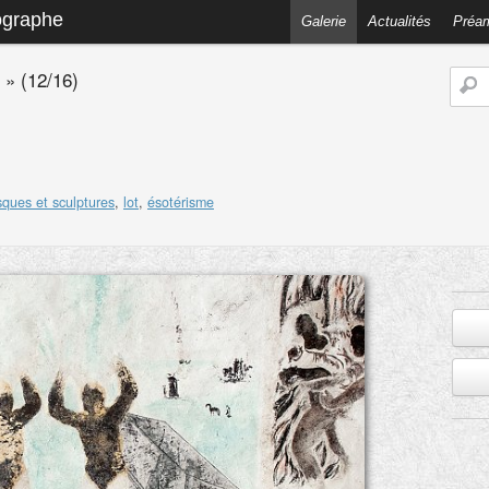
ographe
Galerie
Actualités
Préa
»
(12/16)
sques et sculptures
,
lot
,
ésotérisme