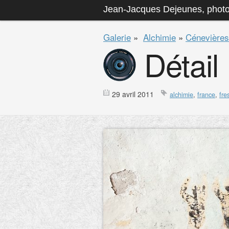
Jean-Jacques Dejeunes, phot
Galerie
»
Alchimie
»
Cénevières
Détail
29 avril 2011
alchimie
,
france
,
fre