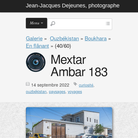
Jean-Jacques Dejeunes, photographe
Menu
Galerie
»
Ouzbékistan
»
Boukhara
»
En flânant
»
(40/60)
Mextar
Ambar 183
14 septembre 2022
curiosité
,
ouzbékistan
,
paysages
,
voyages