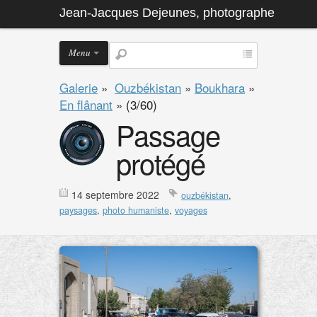
Jean-Jacques Dejeunes, photographe
Menu
Galerie
»
Ouzbékistan
»
Boukhara
»
En flânant
»
(3/60)
Passage
protégé
14 septembre 2022
ouzbékistan
,
paysages
,
photo humaniste
,
voyages