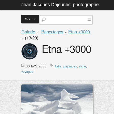
Jean-Jacques Dejeunes, photographe
Menu
Galerie
»
Reportages
»
Etna +3000
»
(13/20)
Etna +3000
06 avril 2008
italie
,
paysages
,
sicile
,
voyages