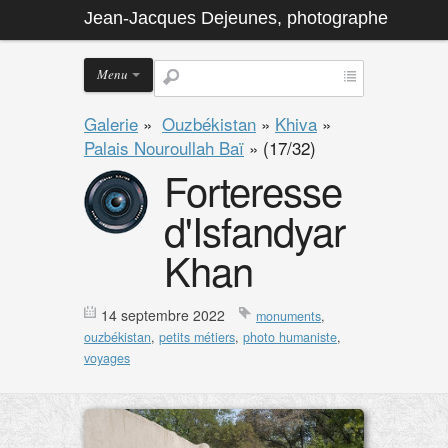
Jean-Jacques Dejeunes, photographe
Menu
Galerie
»
Ouzbékistan
»
Khiva
»
Palais Nouroullah Baï
»
(17/32)
Forteresse
d'Isfandyar
Khan
14 septembre 2022
monuments
,
ouzbékistan
,
petits métiers
,
photo humaniste
,
voyages