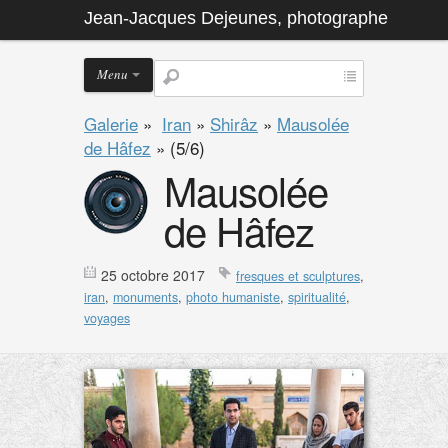
Jean-Jacques Dejeunes, photographe
Menu
Galerie
»
Iran
»
Shirâz
»
Mausolée
de Hâfez
»
(5/6)
Mausolée
de Hâfez
25 octobre 2017
fresques et sculptures
,
iran
,
monuments
,
photo humaniste
,
spiritualité
,
voyages