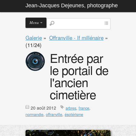
Jean-Jacques Dejeunes, photographe
Menu
Galerie
»
Offranville - If millénaire
»
(11/24)
Entrée par
le portail de
l'ancien
cimetière
20 août 2012
arbres
,
france
,
normandie
,
offranville
,
ésotérisme