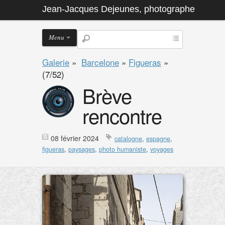
Jean-Jacques Dejeunes, photographe
Menu
Galerie
»
Barcelone
»
Figueras
»
(7/52)
Brève
rencontre
08 février 2024
catalogne
,
espagne
,
figueras
,
paysages
,
photo humaniste
,
voyages