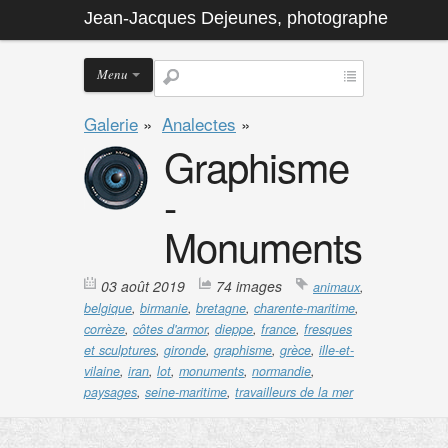
Jean-Jacques Dejeunes, photographe
Menu
Galerie
»
Analectes
»
Graphisme
-
Monuments
03 août 2019
74 images
animaux
,
belgique
,
birmanie
,
bretagne
,
charente-maritime
,
corrèze
,
côtes d'armor
,
dieppe
,
france
,
fresques
et sculptures
,
gironde
,
graphisme
,
grèce
,
ille-et-
vilaine
,
iran
,
lot
,
monuments
,
normandie
,
paysages
,
seine-maritime
,
travailleurs de la mer