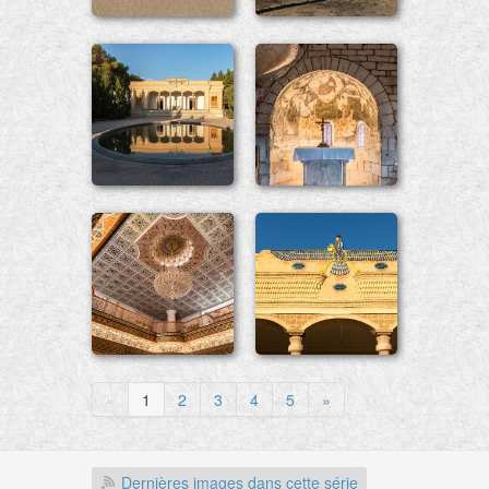
«
1
2
3
4
5
»
Dernières images dans cette série