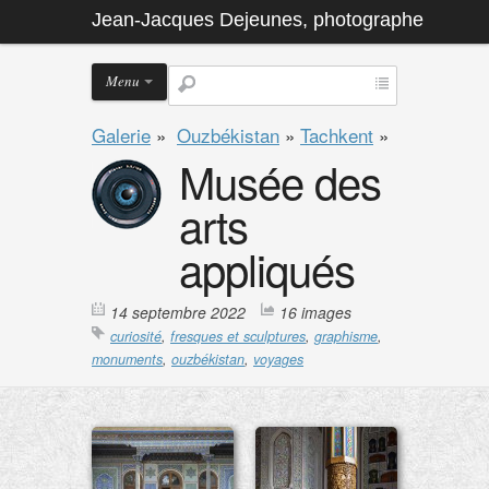
Jean-Jacques Dejeunes, photographe
Menu
Galerie
»
Ouzbékistan
»
Tachkent
»
Musée des
arts
appliqués
14 septembre 2022
16 images
curiosité
,
fresques et sculptures
,
graphisme
,
monuments
,
ouzbékistan
,
voyages