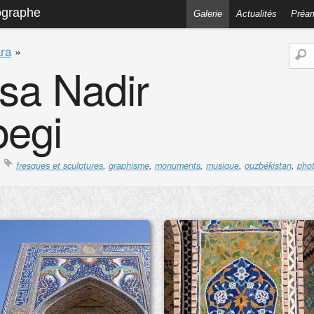
ographe
Galerie
Actualités
Préa
ra
»
sa Nadir
begi
fresques et sculptures
,
graphisme
,
monuments
,
musique
,
ouzbékistan
,
pho