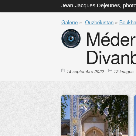
Jean-Jacques Dejeunes, phot
Galerie
»
Ouzbékistan
»
Boukha
Méder
Divan
14 septembre 2022
12 images