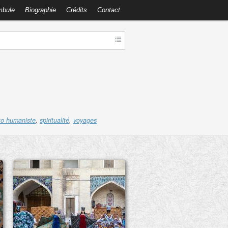
mbule
Biographie
Crédits
Contact
to humaniste
,
spiritualité
,
voyages