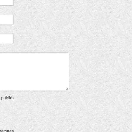
 publié)
gatoires.