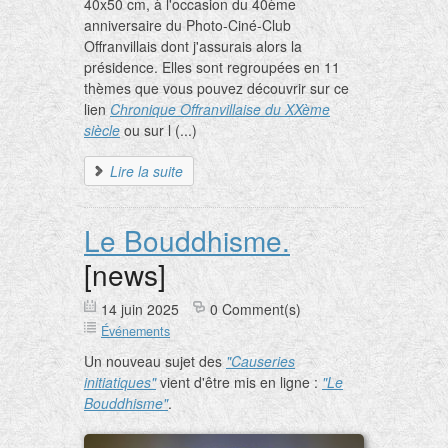
40x50 cm, à l'occasion du 40ème
anniversaire du Photo-Ciné-Club
Offranvillais dont j'assurais alors la
présidence. Elles sont regroupées en 11
thèmes que vous pouvez découvrir sur ce
lien
Chronique Offranvillaise du XXème
siècle
ou sur l (...)
Lire la suite
Le Bouddhisme.
[news]
14 juin 2025
0 Comment(s)
Événements
Un nouveau sujet des
"Causeries
initiatiques"
vient d'être mis en ligne :
"Le
Bouddhisme"
.