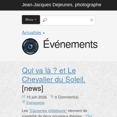
Jean-Jacques Dejeunes, photographe
Menu
Actualités
»
Événements
Qui va là ? et Le
Chevalier du Soleil.
[news]
15 juin 2026
0 Comment(s)
Événements
Les
"Causeries initiatiques"
viennent de
s'enrichir de deux nouveaux thèmes :
"Qui