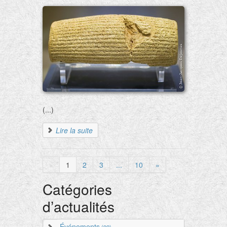
(...)
Lire la suite
«
1
2
3
...
10
»
Catégories
d’actualités
Événements
(92)