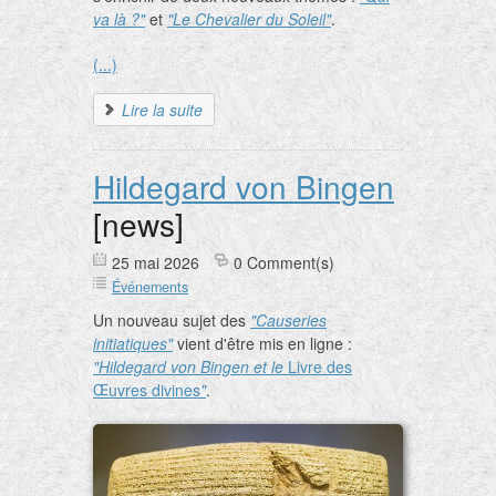
va là ?"
et
"Le Chevalier du Soleil"
.
(...)
Lire la suite
Hildegard von Bingen
[news]
25 mai 2026
0 Comment(s)
Événements
Un nouveau sujet des
"Causeries
initiatiques"
vient d'être mis en ligne :
"Hildegard von Bingen et le
Livre des
Œuvres divines
"
.