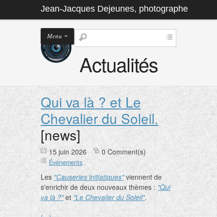
Jean-Jacques Dejeunes, photographe
Menu
Actualités
Qui va là ? et Le
Chevalier du Soleil.
[news]
15 juin 2026
0 Comment(s)
Événements
Les
"Causeries initiatiques"
viennent de
s'enrichir de deux nouveaux thèmes :
"Qui
va là ?"
et
"Le Chevalier du Soleil"
.