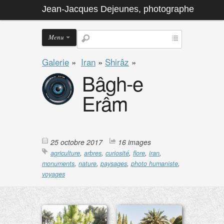
Jean-Jacques Dejeunes, photographe
Menu
Galerie
»
Iran
»
Shirâz
»
Bâgh-e
Erâm
25 octobre 2017
16 images
agriculture
,
arbres
,
curiosité
,
flore
,
iran
,
monuments
,
nature
,
paysages
,
photo humaniste
,
voyages