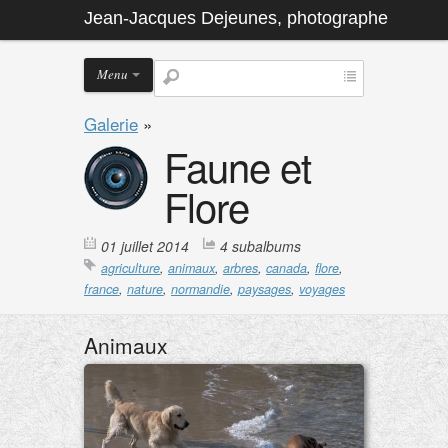
Jean-Jacques Dejeunes, photographe
Menu
Galerie
»
Faune et
Flore
01 juillet 2014
4 subalbums
agriculture
,
animaux
,
arbres
,
canada
,
flore
,
france
,
nature
,
normandie
,
paysages
,
voyages
Animaux