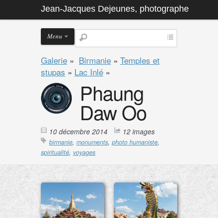
Jean-Jacques Dejeunes, photographe
Menu
Galerie
»
Birmanie
»
Temples et
stupas
»
Lac Inlé
»
Phaung
Daw Oo
10 décembre 2014
12 images
birmanie
,
monuments
,
photo humaniste
,
spiritualité
,
voyages