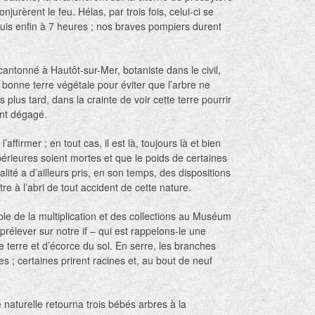
njurèrent le feu. Hélas, par trois fois, celui-ci se
uis enfin à 7 heures ; nos braves pompiers durent
 cantonné à Hautôt-sur-Mer, botaniste dans le civil,
de bonne terre végétale pour éviter que l’arbre ne
plus tard, dans la crainte de voir cette terre pourrir
ent dégagé.
’affirmer ; en tout cas, il est là, toujours là et bien
érieures soient mortes et que le poids de certaines
alité a d’ailleurs pris, en son temps, des dispositions
re à l’abri de tout accident de cette nature.
e de la multiplication et des collections au Muséum
 prélever sur notre if – qui est rappelons-le une
 terre et d’écorce du sol. En serre, les branches
s ; certaines prirent racines et, au bout de neuf
naturelle retourna trois bébés arbres à la