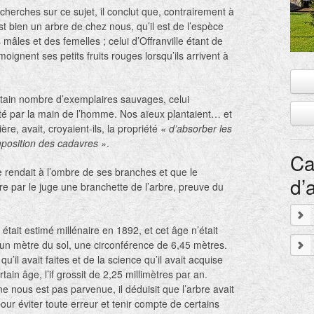
erches sur ce sujet, il conclut que, contrairement à
st bien un arbre de chez nous, qu’il est de l’espèce
mâles et des femelles ; celui d’Offranville étant de
moignent ses petits fruits rouges lorsqu’ils arrivent à
ertain nombre d’exemplaires sauvages, celui
anté par la main de l’homme. Nos aïeux plantaient… et
ière, avait, croyaient-ils, la propriété
« d’absorber les
position des cadavres »
.
Ca
se rendait à l’ombre de ses branches et que le
d’
re par le juge une branchette de l’arbre, preuve du
le était estimé millénaire en 1892, et cet âge n’était
à un mètre du sol, une circonférence de 6,45 mètres.
’il avait faites et de la science qu’il avait acquise
tain âge, l’if grossit de 2,25 millimètres par an.
ne nous est pas parvenue, il déduisit que l’arbre avait
ur éviter toute erreur et tenir compte de certains