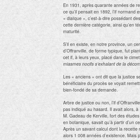
En 1931, après quarante années de rech
ce qu’il pensait en 1892, l’if normand e
« diaïque », c’est-à-dire possédant des 
cette dernière catégorie, ainsi qu’en té
maturité.
S’il en existe, en notre province, un c
d’Offranville, de forme typique, fut pl
cet if, à leurs yeux, placé dans le cimet
miasmes nocifs s’exhalant de la décom
Les « anciens » ont dit que la justice 
bénéficiaire du procès se voyait remett
bien-fondé de sa demande.
Arbre de justice ou non, l’if d’Offranvil
pas indiqué au hasard. Il avait alors, 
M. Gadeau de Kerville, fort des études qu
en botanique, savait qu’à partir d’un cer
Après un savant calcul dont la recette 
alors 1 008 années d’existence. Mais po