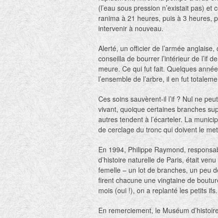
(l’eau sous pression n’existait pas) et co
ranima à 21 heures, puis à 3 heures, p
intervenir à nouveau.
Alerté, un officier de l’armée anglaise,
conseilla de bourrer l’intérieur de l’if 
meure. Ce qui fut fait. Quelques années 
l’ensemble de l’arbre, il en fut totalem
Ces soins sauvèrent-il l’if ? Nul ne peut l
vivant, quoique certaines branches sup
autres tendent à l’écarteler. La municip
de cerclage du tronc qui doivent le mett
En 1994, Philippe Raymond, responsabl
d’histoire naturelle de Paris, était venu
femelle – un lot de branches, un peu de
firent chacune une vingtaine de bouture
mois (oui !), on a replanté les petits ifs.
En remerciement, le Muséum d’histoire 