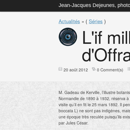
Jean-Jacques Dejeunes, phot
Actualités
» (
Séries
)
L'if mi
d'Offra
20 août 2012
0 Comment(s)
M. Gadeau de Kerville, l’illustre botan
Normandie de 1890 à 1932, réserva à l’i
visite qu’il en fit le 25 mars 1892. Il
boccata L) ne sont pas indigènes, mais
une époque très reculée puisqu’ils exi
par Jules César.