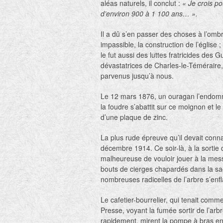
aléas naturels, il conclut :
« Je crois p
d’environ 900 à 1 100 ans… ».
Il a dû s’en passer des choses à l’omb
impassible, la construction de l’église ;
le fut aussi des luttes fratricides des Gu
dévastatrices de Charles-le-Téméraire,
parvenus jusqu’à nous.
Le 12 mars 1876, un ouragan l’endom
la foudre s’abattit sur ce moignon et le 
d’une plaque de zinc.
La plus rude épreuve qu’il devait connaî
décembre 1914. Ce soir-là, à la sortie 
malheureuse de vouloir jouer à la messe
bouts de cierges chapardés dans la sacris
nombreuses radicelles de l’arbre s’en
Le cafetier-bourrelier, qui tenait comm
Presse, voyant la fumée sortir de l’arbr
rapidement, mirent la pompe à bras en 