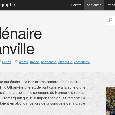
ographe
Galerie
Actualités
Préa
llénaire
nville
Séries
arbres
,
france
,
normandie
,
offranville
,
ésotérisme
iste qui étudia 113 des arbres remarquables de la
f d’Offranville une étude particulière à la suite d’une
 pensait alors que les ifs communs de Normandie (taxus
 il remarquait que leur importation devait remonter à
staient en abondance lors de la conquête de la Gaule