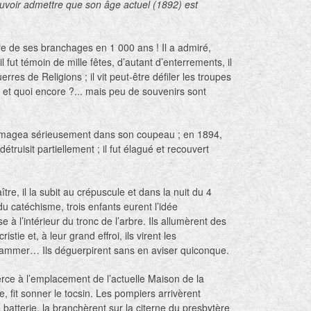
ouvoir admettre que son âge actuel (1892) est
re de ses branchages en 1 000 ans ! Il a admiré,
 il fut témoin de mille fêtes, d’autant d’enterrements, il
erres de Religions ; il vit peut-être défiler les troupes
 et quoi encore ?... mais peu de souvenirs sont
magea sérieusement dans son coupeau ; en 1894,
détruisit partiellement ; il fut élagué et recouvert
tre, il la subit au crépuscule et dans la nuit du 4
du catéchisme, trois enfants eurent l’idée
 à l’intérieur du tronc de l’arbre. Ils allumèrent des
tie et, à leur grand effroi, ils virent les
flammer… Ils déguerpirent sans en aviser quiconque.
erce à l’emplacement de l’actuelle Maison de la
e, fit sonner le tocsin. Les pompiers arrivèrent
batterie, la branchèrent sur la citerne du presbytère